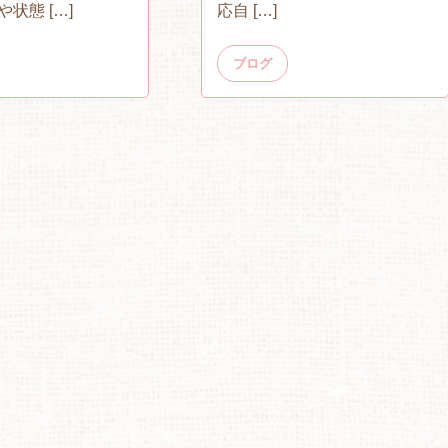
状態 […]
応自 […]
ブログ