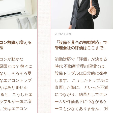
2026/06/09
コン故障が増える
「設備不具合の初動対応」で
法
管理会社の評価はここまで変
わる！
コンが動かな
初動対応で「評価」が決まる
原因とは？ 徐々に
時代 不動産管理の現場では、
なり、そろそろ夏
設備トラブルは日常的に発生
なエアコントラブ
します。 こうしたトラブルに
りはありません
直面した際に、 といった不満
なると、こうしたエ
につながり、結果としてクレ
ラブルが一気に増
ームや評価低下につながるケ
。実はエアコン
ースも少なくありません。 対