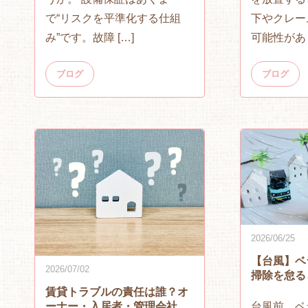
で“リスクを平準化する仕組
下やクレー
み”です。故障 […]
可能性があ 
ブログ
ブログ
2026/06/25
【台風】ベ
2026/07/02
掃除を怠る
賃貸トラブルの責任は誰？オ
台風前、ベ
ーナー・入居者・管理会社の