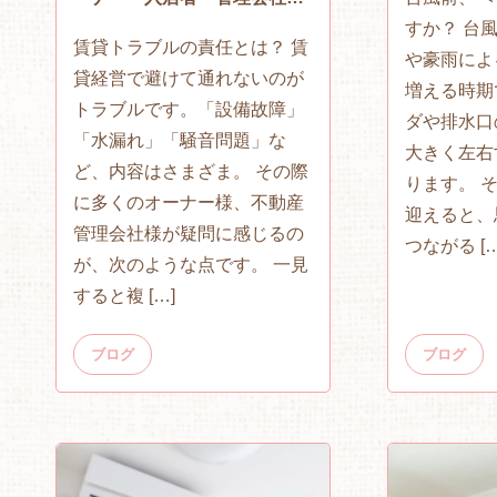
違いと判断基準を解説
すか？ 台
賃貸トラブルの責任とは？ 賃
や豪雨によ
貸経営で避けて通れないのが
増える時期
トラブルです。「設備故障」
ダや排水口
「水漏れ」「騒音問題」な
大きく左右
ど、内容はさまざま。 その際
ります。 
に多くのオーナー様、不動産
迎えると、
管理会社様が疑問に感じるの
つながる […
が、次のような点です。 一見
すると複 […]
ブログ
ブログ