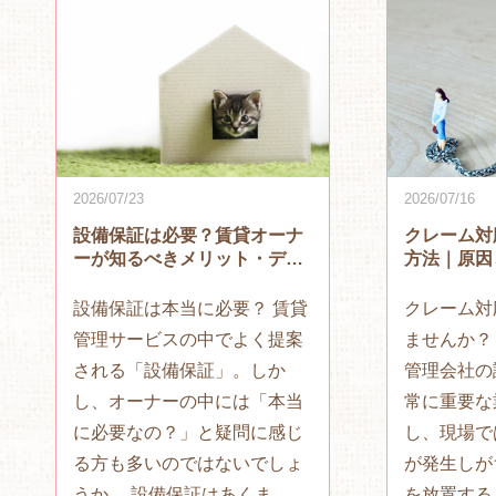
2026/07/23
2026/07/16
設備保証は必要？賃貸オーナ
クレーム対
ーが知るべきメリット・デメ
方法｜原因
リットと判断基準
説
設備保証は本当に必要？ 賃貸
クレーム対
管理サービスの中でよく提案
ませんか？
される「設備保証」。しか
管理会社の
し、オーナーの中には「本当
常に重要な
に必要なの？」と疑問に感じ
し、現場で
る方も多いのではないでしょ
が発生しが
うか。 設備保証はあくま
を放置する