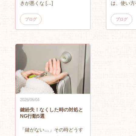
は、使い方や
きが悪くな […]
ブログ
ブログ
2026/06/04
鍵紛失！なくした時の対処と
NG行動5選
「鍵がない…」その時どうす