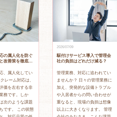
2026/07/09
応の属人化を防ぐ
駆付けサービス導入で管理会
と改善策を徹底解
社の負担はどれだけ減る？
応、属人化してい
管理業務、対応に追われてい
 クレーム対応は、
ませんか？ 日々の管理業務に
評価を左右する非
加え、突発的な設備トラブル
業務です。しか
や入居者からの問い合わせが
は次のような課題
重なると、現場の負担は想像
ちです。 この状態
以上に大きくなります。 管理
と、対応品質の低
会社のみなさま、こんな課題